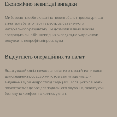
Економічно невигідні випадки
Ми беремо на себе складні та нерентабельні процедури, що
вимагають багато часу та ресурсів без значного
матеріального результату. Це дозволяє вашим лікарям
зосередитись на більш вигідних випадках, не витрачаючи
ресурси на непрофільні процедури.
Відсутність операційних та палат
Якщо у вашій клініці немає відповідних операційних чи палат
для складних процедур, ми готові взяти пацієнтів для
видалення зубів мудрості під седацією. Після цього пацієнти
повертаються до вас для подальшого лікування, гарантуючи
безпеку та комфорт на кожному етапі.