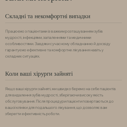
Складні та некомфортні випадки
Працюємо з пацієнтами із важким розташуванням зубів
мудрості, інфекціями, запаленнями та медичними
особливостями. Завдяки сучасному обладнанню й досвіду
гарантуємо ефективне та комфортне лікування навіть у
складних ситуаціях.
Коли ваші хірурги зайняті
Якщо ваші хірурги зайняті, ми швидко беремо на себе пацієнтів
для видалення зубів мудрості, зберігаючи високу якість
обслуговування. Після процедури пацієнти повертаються до
вашої клініки для подальшого лікування, що дозволяє вам
зберегти ефективність роботи.