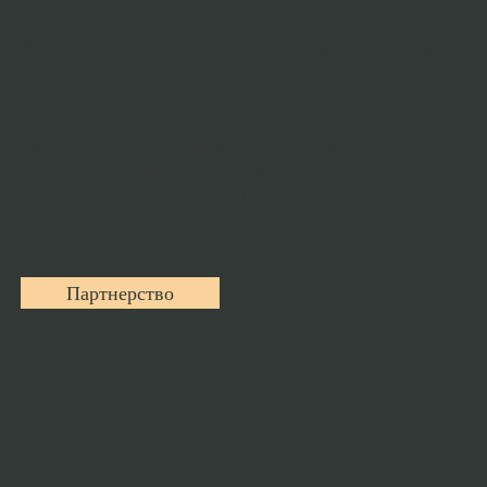
481 — рішення для складних
випадків
Бувають ситуації, коли пацієнт із проблемними зубами
мудрості викликає більше тривоги, ніж бажання
допомогти — складно, незрозуміло, ризиковано. У такі
моменти виникає питання: куди ж направити його, щоб
бути впевненим у результаті?
Партнерство