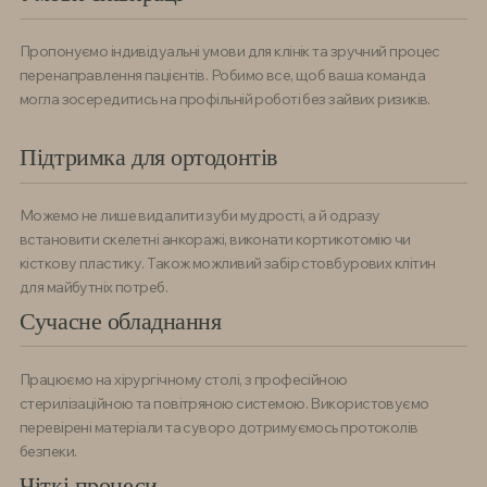
Пропонуємо індивідуальні умови для клінік та зручний процес
перенаправлення пацієнтів. Робимо все, щоб ваша команда
могла зосередитись на профільній роботі без зайвих ризиків.
Підтримка для ортодонтів
Можемо не лише видалити зуби мудрості, а й одразу
встановити скелетні анкоражі, виконати кортикотомію чи
кісткову пластику. Також можливий забір стовбурових клітин
для майбутніх потреб.
Сучасне обладнання
Працюємо на хірургічному столі, з професійною
стерилізаційною та повітряною системою. Використовуємо
перевірені матеріали та суворо дотримуємось протоколів
безпеки.
Чіткі процеси