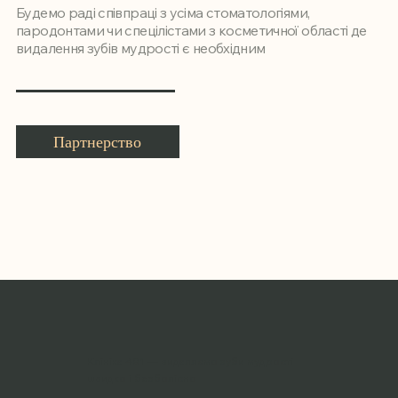
Будемо раді співпраці з усіма стоматологіями,
пародонтами чи спецілістами з косметичної області де
видалення зубів мудрості є необхідним
Партнерство
Клініка 481 — видаляємо зуби мудрості
швидко і безболісно