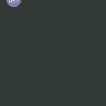
ЗВ'ЯЗКУ
Супровід і гігієна
Стовбурові клітини
Авторська дієта
Пацієнтам
Вартість послуг
Про Клініку
Враження
Корисні статті
Рекомендації
Інформація
Контакти
Публічна оферта
Партнерам