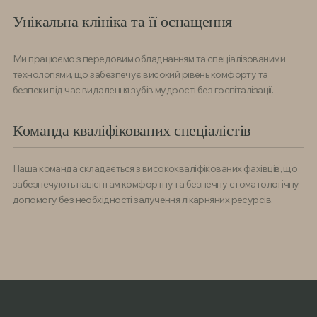
Унікальна клініка та її оснащення
Ми працюємо з передовим обладнанням та спеціалізованими
технологіями, що забезпечує високий рівень комфорту та
безпеки під час видалення зубів мудрості без госпіталізації.
Команда кваліфікованих спеціалістів
Наша команда складається з висококваліфікованих фахівців, що
забезпечують пацієнтам комфортну та безпечну стоматологічну
допомогу без необхідності залучення лікарняних ресурсів.