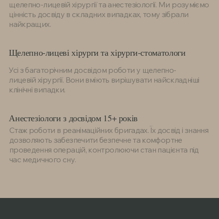
щелепно-лицевій хірургії та анестезіології. Ми розуміємо
цінність досвіду в складних випадках, тому зібрали
найкращих.
Щелепно-лицеві хірурги та хірурги-стоматологи
Усі з багаторічним досвідом роботи у щелепно-
лицевій хірургії. Вони вміють вирішувати найскладніші
клінічні випадки.
Анестезіологи з досвідом 15+ років
Стаж роботи в реанімаційних бригадах. Їх досвід і знання
дозволяють забезпечити безпечне та комфортне
проведення операцій, контролюючи стан пацієнта під
час медичного сну.