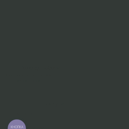
Розклад роботи
Львів, Україна, Пасічна 162а
Пн–Пт: 09:00 – 18:00
Послуги
Видалення
Седація
КНОПКА
Кісткова пластика