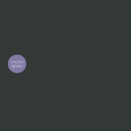
Послуги
Видалення
Седація
Кісткова пластика
Супровід і гігієна
Стовбурові клітини
Авторська дієта
КНОПКА
ЗВ'ЯЗКУ
Пацієнтам
Вартість послуг
Про Клініку
Враження
Корисні статті
Рекомендації