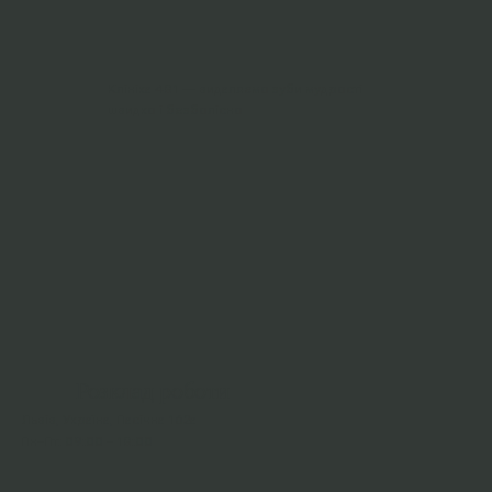
Клініка 481 — видаляємо зуби мудрості
швидко і безболісно
Розклад роботи
Львів, Україна, Пасічна 162а
Пн–Пт: 09:00 – 18:00